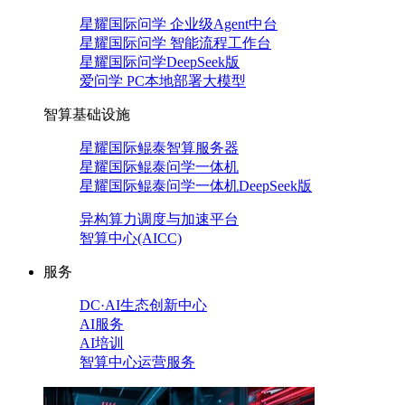
星耀国际问学 企业级Agent中台
星耀国际问学 智能流程工作台
星耀国际问学DeepSeek版
爱问学 PC本地部署大模型
智算基础设施
星耀国际鲲泰智算服务器
星耀国际鲲泰问学一体机
星耀国际鲲泰问学一体机DeepSeek版
异构算力调度与加速平台
智算中心(AICC)
服务
DC·AI生态创新中心
AI服务
AI培训
智算中心运营服务