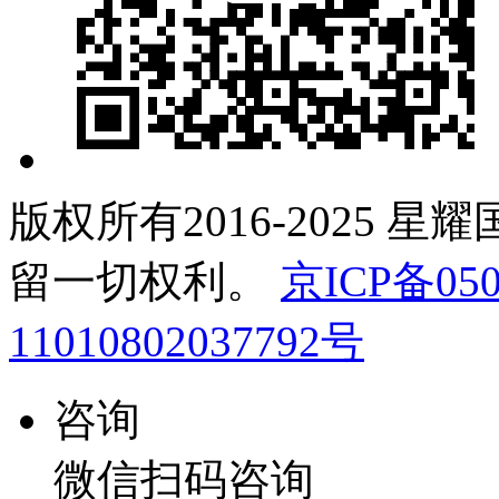
版权所有2016-2025 星
留一切权利。
京ICP备050
11010802037792号
咨询
微信扫码咨询