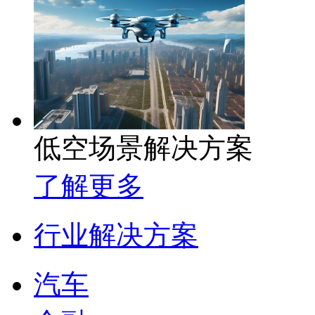
低空场景解决方案
了解更多
行业解决方案
汽车