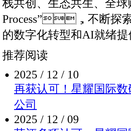
栈共创、生态共生、全球赋
Process”，不断探
的数字化转型和AI就绪
推荐阅读
2025 / 12 / 10
再获认可！星耀国际
公司
2025 / 12 / 09