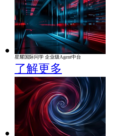
星耀国际问学 企业级Agent中台
了解更多