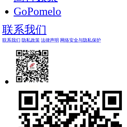
GoPomelo
联系我们
联系我们
隐私政策
法律声明
网络安全与隐私保护