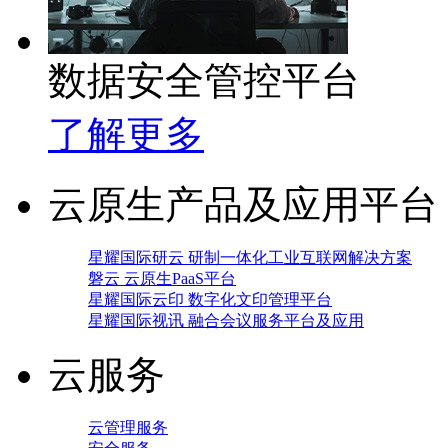
数据安全管控平台
了解更多
云原生产品及应用平台
星耀国际研云 研制一体化工业互联网解决方案
磐云 云原生PaaS平台
星耀国际云印 数字化文印管理平台
星耀国际视讯 融合会议服务平台及应用
云服务
云管理服务