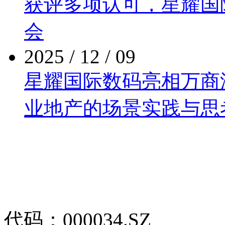
获评多项认可，星
会
2025 / 12 / 09
星耀国际数码亮相万商泛商
业地产的场景实践与思
代码：000034.SZ