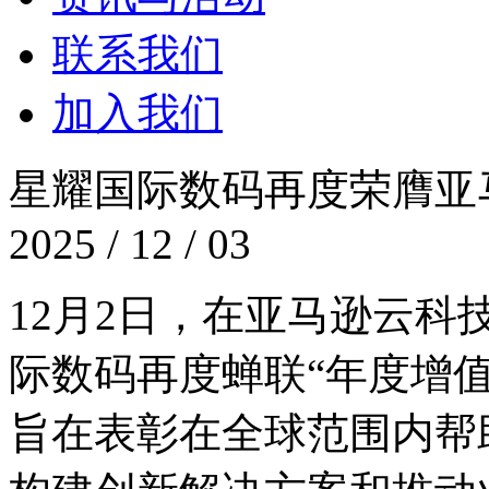
联系我们
加入我们
星耀国际数码再度荣膺亚马
2025 / 12 / 03
12月2日，在亚马逊云科技re
际数码再度蝉联“年度增
旨在表彰在全球范围内帮