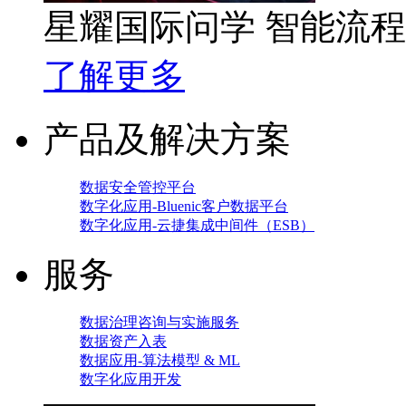
星耀国际问学 智能流
了解更多
产品及解决方案
数据安全管控平台
数字化应用-Bluenic客户数据平台
数字化应用-云捷集成中间件（ESB）
服务
数据治理咨询与实施服务
数据资产入表
数据应用-算法模型 & ML
数字化应用开发