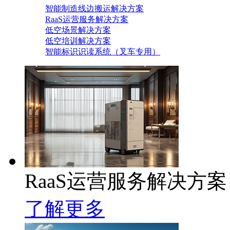
智能制造线边搬运解决方案
RaaS运营服务解决方案
低空场景解决方案
低空培训解决方案
智能标识识读系统（叉车专用）
RaaS运营服务解决方案
了解更多